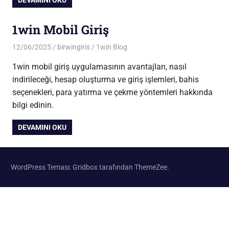
DEVAMINI OKU
bekliyor.
Güvenli
1win Mobil Giriş
Giriş
12/06/2025
birwingiris
1win Blog
!
1win mobil giriş uygulamasının avantajları, nasıl
indirileceği, hesap oluşturma ve giriş işlemleri, bahis
seçenekleri, para yatırma ve çekme yöntemleri hakkında
bilgi edinin.
DEVAMINI OKU
WordPress Teması: Gridbox tarafından ThemeZee.