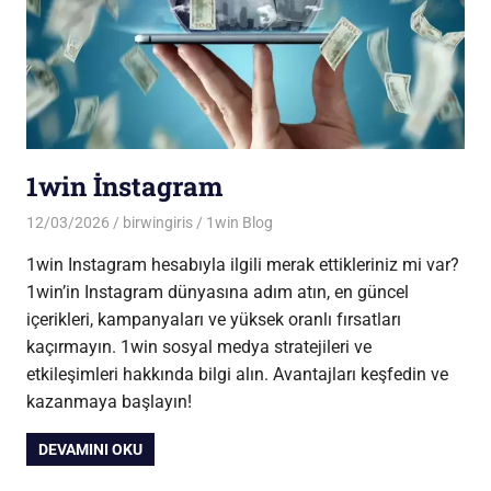
1win İnstagram
12/03/2026
birwingiris
1win Blog
1win Instagram hesabıyla ilgili merak ettikleriniz mi var?
1win’in Instagram dünyasına adım atın, en güncel
içerikleri, kampanyaları ve yüksek oranlı fırsatları
kaçırmayın. 1win sosyal medya stratejileri ve
etkileşimleri hakkında bilgi alın. Avantajları keşfedin ve
kazanmaya başlayın!
DEVAMINI OKU