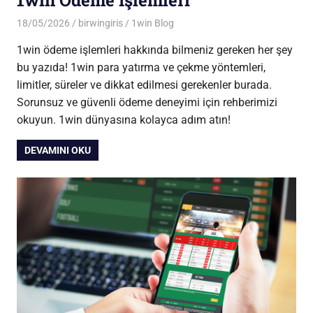
bekliyor.
Güvenli
18/05/2026
birwingiris
1win Blog
Giriş
1win ödeme işlemleri hakkında bilmeniz gereken her şey
bu yazıda! 1win para yatırma ve çekme yöntemleri,
!
limitler, süreler ve dikkat edilmesi gerekenler burada.
Sorunsuz ve güvenli ödeme deneyimi için rehberimizi
okuyun. 1win dünyasına kolayca adım atın!
DEVAMINI OKU