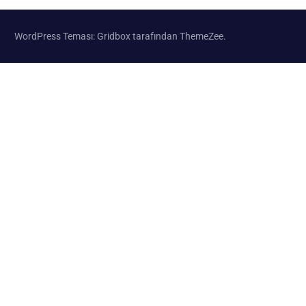
bekliyor.
Güvenli
WordPress Teması: Gridbox tarafından ThemeZee.
Giriş
!