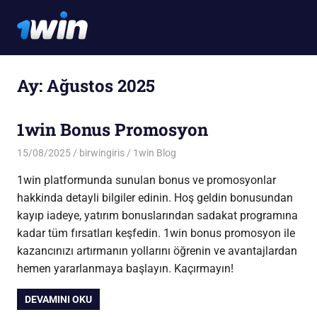
İçeriğe
1win
geç
1win
Giriş
giriş
Ay:
Ağustos 2025
sorunlarını
–
unut!
Mobil
1win
1win Bonus Promosyon
ve
masaüstü
Güncel
15/08/2025
birwingiris
1win Blog
için
çalışan
Yeni
1win platformunda sunulan bonus ve promosyonlar
en
hakkinda detayli bilgiler edinin. Hoş geldin bonusundan
yeni
Giriş
kayıp iadeye, yatırım bonuslarından sadakat programına
giriş
kadar tüm fırsatları keşfedin. 1win bonus promosyon ile
bağlantısı
Adresi
kazancınızı artırmanın yollarını öğrenin ve avantajlardan
ve
hızlı
hemen yararlanmaya başlayın. Kaçırmayın!
Hızlı
üyelik
rehberi
DEVAMINI OKU
ve
seni