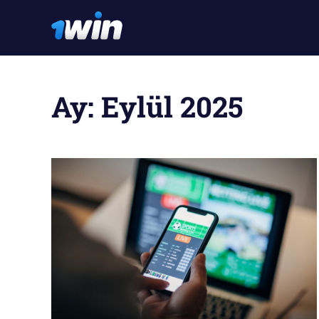
İçeriğe
1win
geç
1win
Giriş
giriş
sorunlarını
–
Ay:
Eylül 2025
unut!
Mobil
1win
ve
masaüstü
Güncel
için
çalışan
Yeni
en
yeni
Giriş
giriş
bağlantısı
Adresi
ve
hızlı
Hızlı
üyelik
rehberi
ve
seni