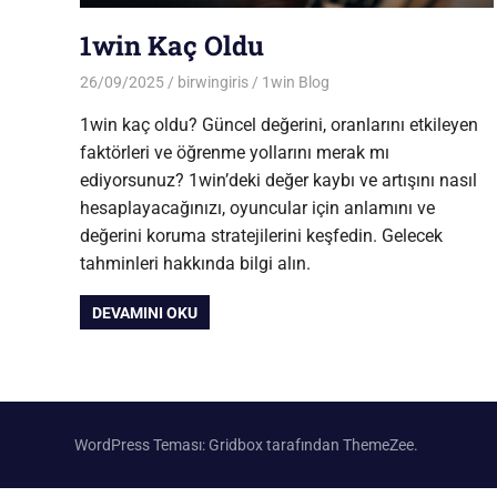
bekliyor.
Güvenli
1win Kaç Oldu
Giriş
26/09/2025
birwingiris
1win Blog
!
1win kaç oldu? Güncel değerini, oranlarını etkileyen
faktörleri ve öğrenme yollarını merak mı
ediyorsunuz? 1win’deki değer kaybı ve artışını nasıl
hesaplayacağınızı, oyuncular için anlamını ve
değerini koruma stratejilerini keşfedin. Gelecek
tahminleri hakkında bilgi alın.
DEVAMINI OKU
WordPress Teması: Gridbox tarafından ThemeZee.