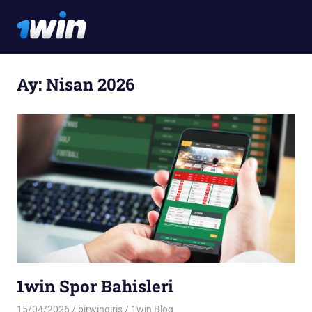
İçeriğe
1win
geç
1win
Giriş
giriş
Ay:
Nisan 2026
sorunlarını
–
unut!
Mobil
1win
ve
masaüstü
Güncel
için
çalışan
Yeni
en
yeni
Giriş
giriş
bağlantısı
Adresi
ve
hızlı
Hızlı
üyelik
1win Spor Bahisleri
rehberi
ve
seni
15/04/2026
birwingiris
1win Blog