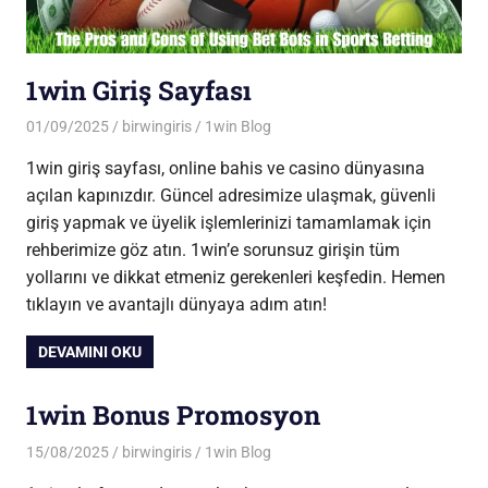
bekliyor.
Güvenli
Giriş
1win Giriş Sayfası
!
01/09/2025
birwingiris
1win Blog
1win giriş sayfası, online bahis ve casino dünyasına
açılan kapınızdır. Güncel adresimize ulaşmak, güvenli
giriş yapmak ve üyelik işlemlerinizi tamamlamak için
rehberimize göz atın. 1win’e sorunsuz girişin tüm
yollarını ve dikkat etmeniz gerekenleri keşfedin. Hemen
tıklayın ve avantajlı dünyaya adım atın!
DEVAMINI OKU
1win Bonus Promosyon
15/08/2025
birwingiris
1win Blog