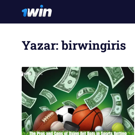
İçeriğe
1win
geç
1win
Giriş
giriş
sorunlarını
–
Yazar:
birwingiris
unut!
Mobil
1win
ve
masaüstü
Güncel
için
çalışan
Yeni
en
yeni
Giriş
giriş
bağlantısı
Adresi
ve
hızlı
Hızlı
üyelik
rehberi
ve
seni