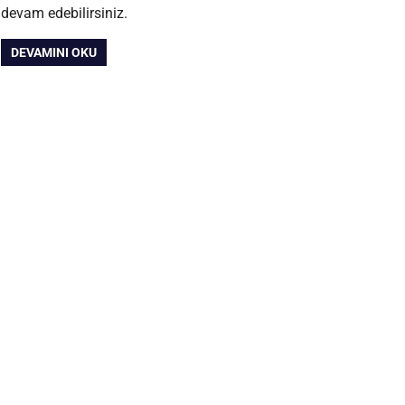
devam edebilirsiniz.
DEVAMINI OKU