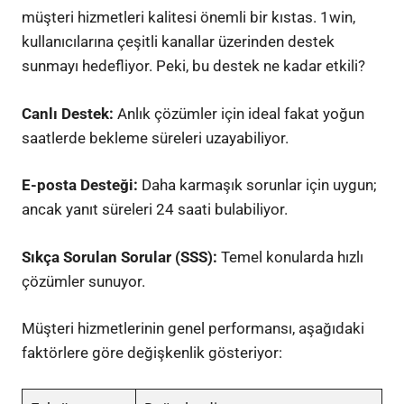
müşteri hizmetleri kalitesi önemli bir kıstas. 1win,
kullanıcılarına çeşitli kanallar üzerinden destek
sunmayı hedefliyor. Peki, bu destek ne kadar etkili?
Canlı Destek:
Anlık çözümler için ideal fakat yoğun
saatlerde bekleme süreleri uzayabiliyor.
E-posta Desteği:
Daha karmaşık sorunlar için uygun;
ancak yanıt süreleri 24 saati bulabiliyor.
Sıkça Sorulan Sorular (SSS):
Temel konularda hızlı
çözümler sunuyor.
Müşteri hizmetlerinin genel performansı, aşağıdaki
faktörlere göre değişkenlik gösteriyor: