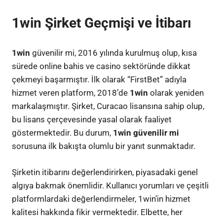
1win Şirket Geçmişi ve İtibarı
1win
güvenilir mi, 2016 yılında kurulmuş olup, kısa
sürede online bahis ve casino sektöründe dikkat
çekmeyi başarmıştır. İlk olarak “FirstBet” adıyla
hizmet veren platform, 2018’de
1win
olarak yeniden
markalaşmıştır. Şirket, Curacao lisansına sahip olup,
bu lisans çerçevesinde yasal olarak faaliyet
göstermektedir. Bu durum,
1win güvenilir mi
sorusuna ilk bakışta olumlu bir yanıt sunmaktadır.
Şirketin itibarını değerlendirirken, piyasadaki genel
algıya bakmak önemlidir. Kullanıcı yorumları ve çeşitli
platformlardaki değerlendirmeler, 1win’in hizmet
kalitesi hakkında fikir vermektedir. Elbette, her