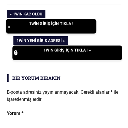
Yazı
ÖNCEKI
1WIN KAÇ OLDU
YAZI:
1WİN GİRİŞ İÇİN TIKLA !
gezinmesi
SONRAKI
1WIN YENI GIRIŞ ADRESI
YAZI:
1WİN GİRİŞ İÇİN TIKLA !
BIR YORUM BIRAKIN
E-posta adresiniz yayınlanmayacak.
Gerekli alanlar
*
ile
işaretlenmişlerdir
Yorum
*