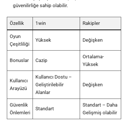
güvenilirliğe sahip olabilir.
Özellik
1win
Rakipler
Oyun
Yüksek
Değişken
Çeşitliliği
Ortalama-
Bonuslar
Cazip
Yüksek
Kullanıcı Dostu –
Kullanıcı
Geliştirilebilir
Değişken
Arayüzü
Alanlar
Güvenlik
Standart – Daha
Standart
Önlemleri
Gelişmiş olabilir