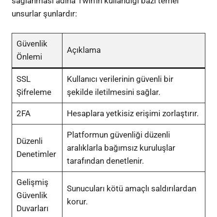
sağlanması adına 1win’in kullandığı bazı temel
unsurlar şunlardır:
Güvenlik
Açıklama
Önlemi
SSL
Kullanıcı verilerinin güvenli bir
Şifreleme
şekilde iletilmesini sağlar.
2FA
Hesaplara yetkisiz erişimi zorlaştırır.
Platformun güvenliği düzenli
Düzenli
aralıklarla bağımsız kuruluşlar
Denetimler
tarafından denetlenir.
Gelişmiş
Sunucuları kötü amaçlı saldırılardan
Güvenlik
korur.
Duvarları