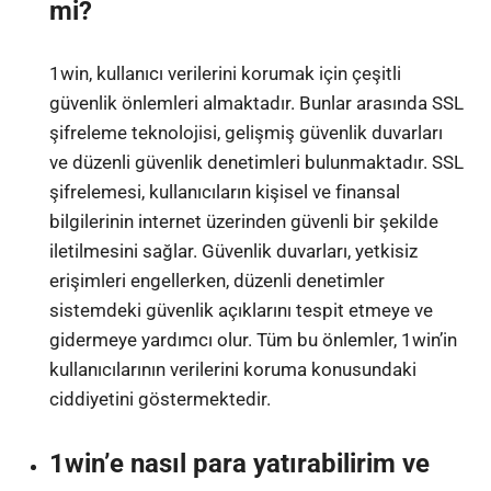
mi?
1win, kullanıcı verilerini korumak için çeşitli
güvenlik önlemleri almaktadır. Bunlar arasında SSL
şifreleme teknolojisi, gelişmiş güvenlik duvarları
ve düzenli güvenlik denetimleri bulunmaktadır. SSL
şifrelemesi, kullanıcıların kişisel ve finansal
bilgilerinin internet üzerinden güvenli bir şekilde
iletilmesini sağlar. Güvenlik duvarları, yetkisiz
erişimleri engellerken, düzenli denetimler
sistemdeki güvenlik açıklarını tespit etmeye ve
gidermeye yardımcı olur. Tüm bu önlemler, 1win’in
kullanıcılarının verilerini koruma konusundaki
ciddiyetini göstermektedir.
1win’e nasıl para yatırabilirim ve