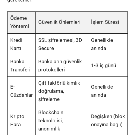
Ödeme
Güvenlik Önlemleri
İşlem Süresi
Yöntemi
Kredi
SSL şifrelemesi, 3D
Genellikle
Kartı
Secure
anında
Banka
Bankaların güvenlik
1-3 iş günü
Transferi
protokolleri
Çift faktörlü kimlik
E-
Genellikle
doğrulama,
Cüzdanlar
anında
şifreleme
Blockchain
Kripto
Değişken (blok
teknolojisi,
Para
onayına bağlı)
anonimlik