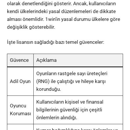
olarak denetlendiğini gösterir. Ancak, kullanıcıların
kendi ülkelerindeki yasal düzenlemeleri de dikkate
alması önemlidir. 1win’in yasal durumu ülkelere göre
değişiklik gösterebilir.
İşte lisansın sağladığı bazı temel güvenceler:
Güvence
Açıklama
Oyunların rastgele sayı üreteçleri
Adil Oyun
(RNG) ile çalıştığı ve hileye karşı
korunduğu.
Kullanıcıların kişisel ve finansal
Oyuncu
bilgilerinin güvenliği için çeşitli
Koruması
önlemlerin alındığı.