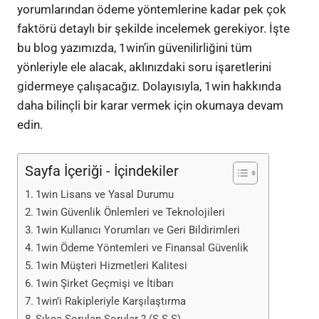
yorumlarından ödeme yöntemlerine kadar pek çok
bekliyor.
Güvenli
faktörü detaylı bir şekilde incelemek gerekiyor. İşte
bu blog yazımızda, 1win’in güvenilirliğini tüm
Giriş
yönleriyle ele alacak, aklınızdaki soru işaretlerini
!
gidermeye çalışacağız. Dolayısıyla, 1win hakkında
daha bilinçli bir karar vermek için okumaya devam
edin.
Sayfa İçeriği - İçindekiler
1win Lisans ve Yasal Durumu
1win Güvenlik Önlemleri ve Teknolojileri
1win Kullanıcı Yorumları ve Geri Bildirimleri
1win Ödeme Yöntemleri ve Finansal Güvenlik
1win Müşteri Hizmetleri Kalitesi
1win Şirket Geçmişi ve İtibarı
1win’i Rakipleriyle Karşılaştırma
Sıkça Sorulan Sorular ? (S.S.S)