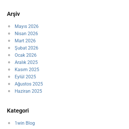
Arşiv
Mayıs 2026
Nisan 2026
Mart 2026
Şubat 2026
Ocak 2026
Aralık 2025
Kasım 2025
Eylül 2025
Ağustos 2025
Haziran 2025
Kategori
1win Blog