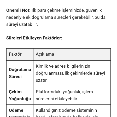
Önemli Not:
İlk para çekme işleminizde, güvenlik
nedeniyle ek doğrulama süreçleri gerekebilir, bu da
süreyi uzatabilir.
Süreleri Etkileyen Faktörler:
Faktör
Açıklama
Kimlik ve adres bilgilerinizin
Doğrulama
doğrulanması, ilk çekimlerde süreyi
Süreci
uzatır.
Çekim
Platformdaki yoğunluk, işlem
Yoğunluğu
sürelerini etkileyebilir.
Ödeme
Kullandığınız ödeme sisteminin