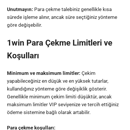
Unutmayın:
Para çekme talebiniz genellikle kısa
sürede işleme alınır, ancak süre seçtiğiniz yönteme
göre değişebilir.
1win Para Çekme Limitleri ve
Koşulları
Minimum ve maksimum limitler:
Çekim
yapabileceğiniz en düşük ve en yüksek tutarlar,
kullandığınız yönteme göre değişiklik gösterir.
Genellikle minimum çekim limiti düşüktür, ancak
maksimum limitler VIP seviyenize ve tercih ettiğiniz
ödeme sistemine bağlı olarak artabilir.
Para çekme koşulları: