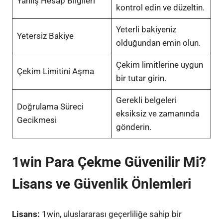
Yanlış Hesap Bilgileri
kontrol edin ve düzeltin.
Yeterli bakiyeniz
Yetersiz Bakiye
olduğundan emin olun.
Çekim limitlerine uygun
Çekim Limitini Aşma
bir tutar girin.
Gerekli belgeleri
Doğrulama Süreci
eksiksiz ve zamanında
Gecikmesi
gönderin.
1win Para Çekme Güvenilir Mi?
Lisans ve Güvenlik Önlemleri
Lisans:
1win, uluslararası geçerliliğe sahip bir