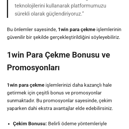
teknolojilerini kullanarak platformumuzu
sürekli olarak güçlendiriyoruz.”
Bu önlemler sayesinde,
1win para çekme
işlemlerinin
güvenilir bir şekilde gerçekleştirildiğini söyleyebiliriz.
1win Para Çekme Bonusu ve
Promosyonları
1win para çekme
işlemlerinizi daha kazançlı hale
getirmek için çeşitli bonus ve promosyonlar
sunmaktadır. Bu promosyonlar sayesinde, çekim
yaparken dahi ekstra avantajlar elde edebilirsiniz.
Çekim Bonusu:
Belirli ödeme yöntemleriyle