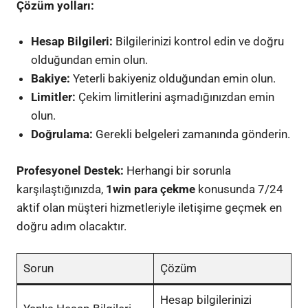
Çözüm yolları:
Hesap Bilgileri:
Bilgilerinizi kontrol edin ve doğru
olduğundan emin olun.
Bakiye:
Yeterli bakiyeniz olduğundan emin olun.
Limitler:
Çekim limitlerini aşmadığınızdan emin
olun.
Doğrulama:
Gerekli belgeleri zamanında gönderin.
Profesyonel Destek:
Herhangi bir sorunla
karşılaştığınızda,
1win para çekme
konusunda 7/24
aktif olan müşteri hizmetleriyle iletişime geçmek en
doğru adım olacaktır.
Sorun
Çözüm
Hesap bilgilerinizi