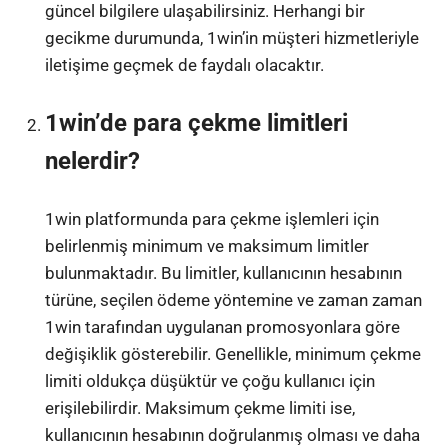
güncel bilgilere ulaşabilirsiniz. Herhangi bir
gecikme durumunda, 1win’in müşteri hizmetleriyle
iletişime geçmek de faydalı olacaktır.
1win’de para çekme limitleri
nelerdir?
1win platformunda para çekme işlemleri için
belirlenmiş minimum ve maksimum limitler
bulunmaktadır. Bu limitler, kullanıcının hesabının
türüne, seçilen ödeme yöntemine ve zaman zaman
1win tarafından uygulanan promosyonlara göre
değişiklik gösterebilir. Genellikle, minimum çekme
limiti oldukça düşüktür ve çoğu kullanıcı için
erişilebilirdir. Maksimum çekme limiti ise,
kullanıcının hesabının doğrulanmış olması ve daha