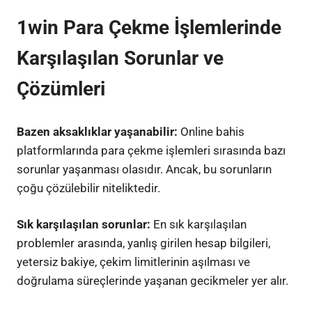
1win Para Çekme İşlemlerinde
Karşılaşılan Sorunlar ve
Çözümleri
Bazen aksaklıklar yaşanabilir:
Online bahis
platformlarında para çekme işlemleri sırasında bazı
sorunlar yaşanması olasıdır. Ancak, bu sorunların
çoğu çözülebilir niteliktedir.
Sık karşılaşılan sorunlar:
En sık karşılaşılan
problemler arasında, yanlış girilen hesap bilgileri,
yetersiz bakiye, çekim limitlerinin aşılması ve
doğrulama süreçlerinde yaşanan gecikmeler yer alır.