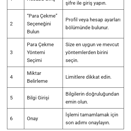
şifre ile giriş yapın.
“Para Çekme”
Profil veya hesap ayarları
2
Seçeneğini
bölümünde bulunur.
Bulun
Para Çekme
Size en uygun ve mevcut
3
Yöntemi
yöntemlerden birini
Seçimi
seçin.
Miktar
4
Limitlere dikkat edin.
Belirleme
Bilgilerin doğruluğundan
5
Bilgi Girişi
emin olun.
İşlemi tamamlamak için
6
Onay
son adımı onaylayın.