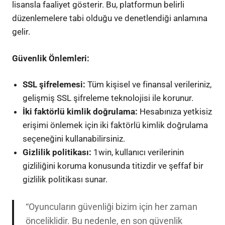
lisansla faaliyet gösterir. Bu, platformun belirli
düzenlemelere tabi olduğu ve denetlendiği anlamına
gelir.
Güvenlik Önlemleri:
SSL şifrelemesi:
Tüm kişisel ve finansal verileriniz,
gelişmiş SSL şifreleme teknolojisi ile korunur.
İki faktörlü kimlik doğrulama:
Hesabınıza yetkisiz
erişimi önlemek için iki faktörlü kimlik doğrulama
seçeneğini kullanabilirsiniz.
Gizlilik politikası:
1win, kullanıcı verilerinin
gizliliğini koruma konusunda titizdir ve şeffaf bir
gizlilik politikası sunar.
“Oyuncuların güvenliği bizim için her zaman
önceliklidir. Bu nedenle, en son güvenlik