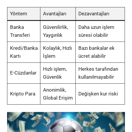
Yöntem
Avantajları
Dezavantajları
Banka
Güvenilirlik,
Daha uzun işlem
Transferi
Yaygınlık
süresi olabilir
Kredi/Banka
Kolaylık, Hızlı
Bazı bankalar ek
Kartı
İşlem
ücret alabilir
Hızlı işlem,
Herkes tarafından
E-Cüzdanlar
Güvenlik
kullanılmayabilir
Anonimlik,
Kripto Para
Değişken kur riski
Global Erişim