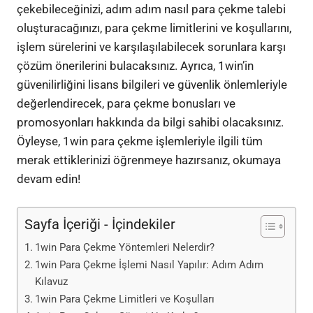
çekebileceğinizi, adım adım nasıl para çekme talebi
bekliyor.
Güvenli
oluşturacağınızı, para çekme limitlerini ve koşullarını,
işlem sürelerini ve karşılaşılabilecek sorunlara karşı
Giriş
çözüm önerilerini bulacaksınız. Ayrıca, 1win’in
!
güvenilirliğini lisans bilgileri ve güvenlik önlemleriyle
değerlendirecek, para çekme bonusları ve
promosyonları hakkında da bilgi sahibi olacaksınız.
Öyleyse, 1win para çekme işlemleriyle ilgili tüm
merak ettiklerinizi öğrenmeye hazırsanız, okumaya
devam edin!
Sayfa İçeriği - İçindekiler
1win Para Çekme Yöntemleri Nelerdir?
1win Para Çekme İşlemi Nasıl Yapılır: Adım Adım
Kılavuz
1win Para Çekme Limitleri ve Koşulları